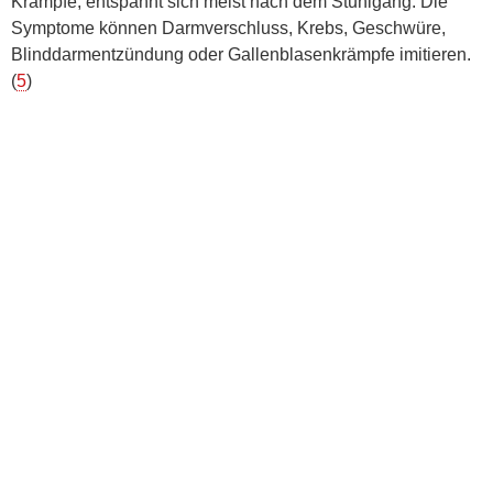
Krämpfe; entspannt sich meist nach dem Stuhlgang. Die
Symptome können Darmverschluss, Krebs, Geschwüre,
Blinddarmentzündung oder Gallenblasenkrämpfe imitieren.
(
5
)