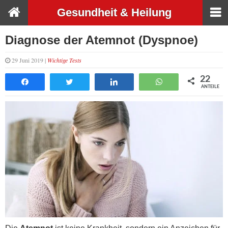
Gesundheit & Heilung
Diagnose der Atemnot (Dyspnoe)
29 Juni 2019 |
Wichtige Tests
22
Teilen
Tweet
Teilen
WhatsApp
ANTEILE