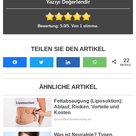
Yazıyı Değerlendir
Rate
this
Bewertung:
5.0
/5. Von 1 stimme.
item:
Submit
TEILEN SIE DEN ARTIKEL
Rating
22
Teilen
Tweet
Teilen
WhatsApp
ANTEILE
ÄHNLICHE ARTIKEL
Fettabsaugung (Liposuktion):
Ablauf, Risiken, Vorteile und
Kosten
gesundheitundheilung.de
Was ist Neuralgie? Typen,