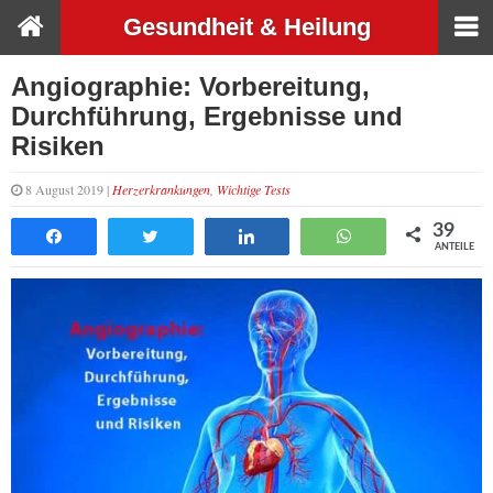
Gesundheit & Heilung
Angiographie: Vorbereitung,
Durchführung, Ergebnisse und
Risiken
8 August 2019 |
Herzerkrankungen
,
Wichtige Tests
39
Teilen
Tweet
Teilen
WhatsApp
ANTEILE